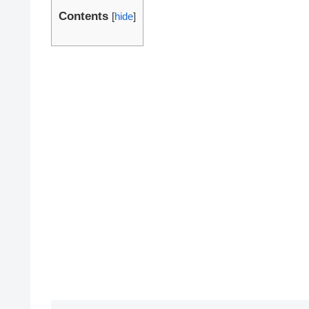
Contents
[
hide
]