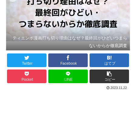
ティエンポ漫画打ち切り理由はなぜ？最終回がひどいつまら
ないからか徹底調査
Twitter
Facebook
はてブ
Pocket
LINE
コピー
2023.11.22