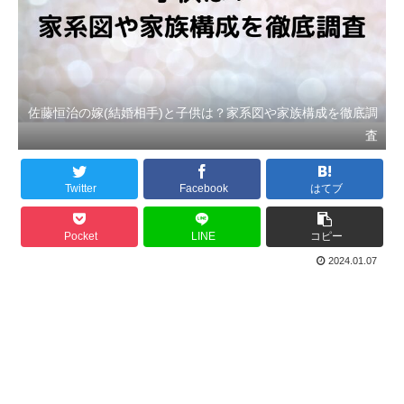
佐藤恒治の嫁(結婚相手)と子供は？家系図や家族構成を徹底調
査
Twitter
Facebook
はてブ
Pocket
LINE
コピー
2024.01.07