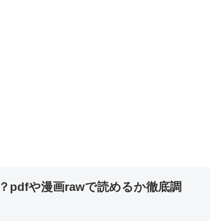
pdfや漫画rawで読めるか徹底調