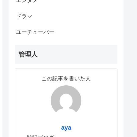
エンタメ
ドラマ
ユーチューバー
管理人
この記事を書いた人
aya