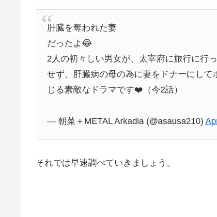
肝臓を奪われた妻
だったよ😂
2人の初々しい男女が、太宰府に旅行に行
せず、肝臓病の母の為に妻をドナーにして
じる素敵なドラマです❤️（今2話）
— 朝菜＋METAL Arkadia (@asausa210)
Apr
それでは早速調べていきましょう。