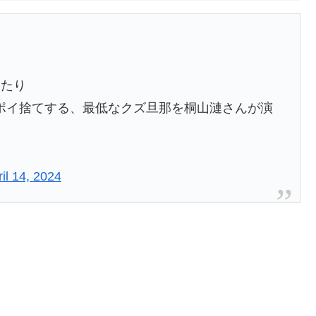
ったり
ポイ捨てする、最低なクズ旦那を桐山漣さんが演
il 14, 2024