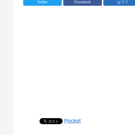
Twitter
Facebook
はてブ
Pocket