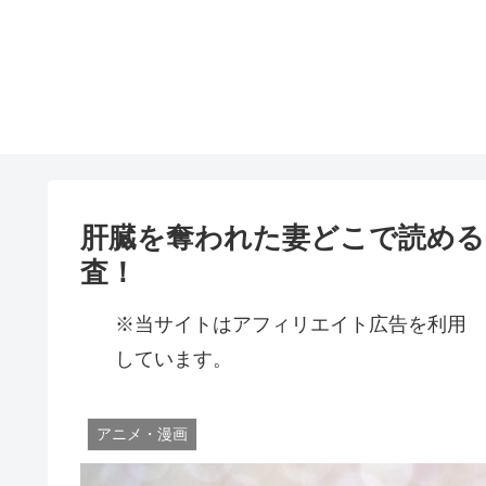
肝臓を奪われた妻どこで読める？
査！
※当サイトはアフィリエイト広告を利用
しています。
アニメ・漫画