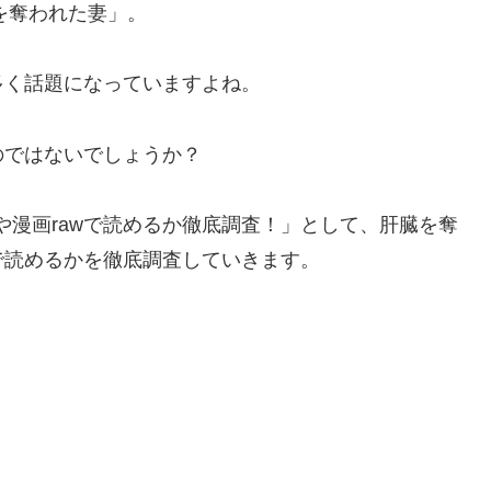
を奪われた妻」。
多く話題になっていますよね。
のではないでしょうか？
や漫画rawで読めるか徹底調査！」として、肝臓を奪
wで読めるかを徹底調査していきます。