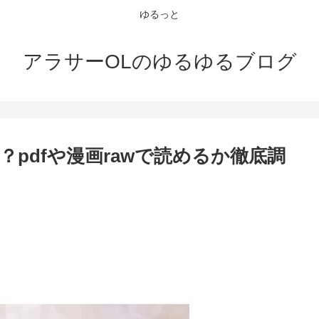
ゆるっと
アラサーOLのゆるゆるブログ
pdfや漫画rawで読めるか徹底調