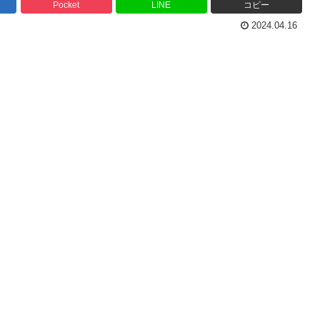
Pocket
LINE
コピー
2024.04.16